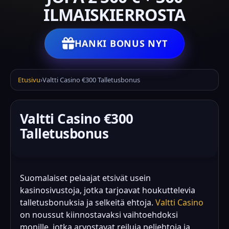
ILMAISKIERROSTA
HANKI BONUS NYT
Etusivu
›
Valtti Casino €300 Talletusbonus
Valtti Casino €300
Talletusbonus
Suomalaiset pelaajat etsivät usein
kasinosivustoja, jotka tarjoavat houkuttelevia
talletusbonuksia ja selkeitä ehtoja.
Valtti Casino
on noussut kiinnostavaksi vaihtoehdoksi
monille, jotka arvostavat reiluja peliehtoja ja