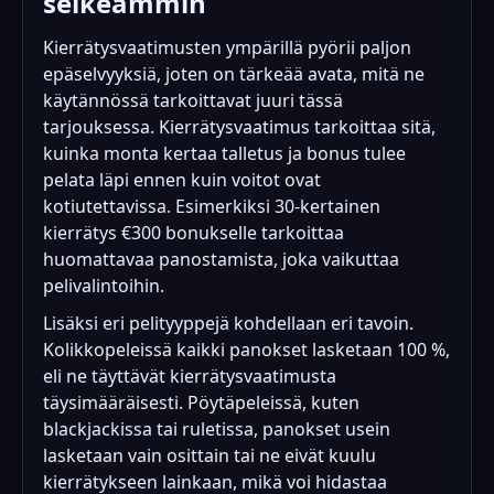
selkeämmin
Kierrätysvaatimusten ympärillä pyörii paljon
epäselvyyksiä, joten on tärkeää avata, mitä ne
käytännössä tarkoittavat juuri tässä
tarjouksessa. Kierrätysvaatimus tarkoittaa sitä,
kuinka monta kertaa talletus ja bonus tulee
pelata läpi ennen kuin voitot ovat
kotiutettavissa. Esimerkiksi 30-kertainen
kierrätys €300 bonukselle tarkoittaa
huomattavaa panostamista, joka vaikuttaa
pelivalintoihin.
Lisäksi eri pelityyppejä kohdellaan eri tavoin.
Kolikkopeleissä kaikki panokset lasketaan 100 %,
eli ne täyttävät kierrätysvaatimusta
täysimääräisesti. Pöytäpeleissä, kuten
blackjackissa tai ruletissa, panokset usein
lasketaan vain osittain tai ne eivät kuulu
kierrätykseen lainkaan, mikä voi hidastaa