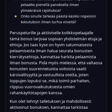
pelaatko pienellä panoksella ilman
ylimääräisiä rajoituksia?
Onko sinulle tärkeää päästä käsiksi nopeisiin
kotiutuksiin ilman turhia viiveitä?
Peruspelurille ja aktiiviselle kolikkopelaajalle
tämä bonus tarjoaa sopivan yhdistelmän etuja ja
ehtoja. Jos taas kyse on hyvin satunnaisesta
pelaamisesta ilman halua seurata bonusten
kierrätysehtoja, kannattaa harkita pelaamista
ilman bonusta. Pidä myös mielessä, että valtaosa
bonusten suurennetuista voitoista vaatii
kärsivällisyyttä ja vastuullista otetta, joten
loppujen lopuksi se, mikä toimii parhaiten,
riippuu vuorovaikutuksesta omien
rahankäyttötapojen kanssa.
Kun olet tehnyt talletuksen ja mahdollisesti
aktivoinut bonuksen, kannattaa tarkistaa