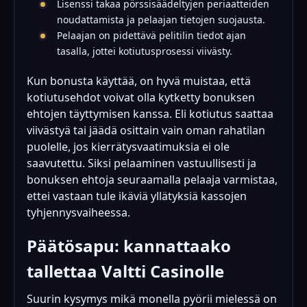
Lisenssi takaa pörssisäädeltyjen periaatteiden
noudattamista ja pelaajan tietojen suojausta.
Pelaajan on pidettävä pelitilin tiedot ajan
tasalla, jottei kotiutusprosessi viivästy.
Kun bonusta käyttää, on hyvä muistaa, että
kotiutusehdot voivat olla kytketty bonuksen
ehtojen täyttymisen kanssa. Eli kotiutus saattaa
viivästyä tai jäädä osittain vain oman rahatilan
puolelle, jos kierrätysvaatimuksia ei ole
saavutettu. Siksi pelaaminen vastuullisesti ja
bonuksen ehtoja seuraamalla pelaaja varmistaa,
ettei vastaan tule ikäviä yllätyksiä kassojen
tyhjennysvaiheessa.
Päätösapu: kannattaako
tallettaa Valtti Casinolle
Suurin kysymys mikä monella pyörii mielessä on