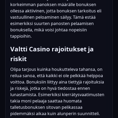
korkeimman panoksen määrälle bonuksen
ollessa aktiivinen, jotta bonuksen tarkoitus eli
vastuullinen peloaminen säilyy. Tämä estää
esimerkiksi suurten panosten pelaamisen
bonuksella, mikä voisi johtaa nopeisiin
tappioihin.
Valtti Casino rajoitukset ja
riskit
Olipa tarjous kuinka houkutteleva tahansa, on
reilua sanoa, että kaikki ei ole pelkkää helppoa
voittoa. Bonuksiin liittyy aina tiettyjä rajoituksia
ja riskejä, jotka on hyvä tiedostaa ennen
lunastamista. Esimerkiksi kierrätysvaatimusten
takia moni pelaaja saattaa huomata
talletusbonuksen sitovan pelikassaa
pidemmäksi aikaa kuin alunperin suunnitteli.