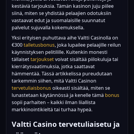
kestäviä tarjouksia. Tämän kasinon juju piilee
siinä, miten se yhdistää pelaajien odotuksiin
vastaavat edut ja suomalaisille suunnatut
palvelut sujuvalla kokemuksella.
Yksi erityisen puhuttava aihe Valtti Casinolla on
€300
talletusbonus
, joka lupailee pelaajille reilun
käynnistyksen pelitilille. Kuitenkin monesti
tällaiset
tarjoukset
voivat sisältää piilokuluja tai
kierrätysvaatimuksia, jotka saattavat
hämmentää. Tässä artikkelissa pureudutaan
tarkemmin siihen, mitä Valtti Casinon
tervetuliaisbonus
oikeasti sisältää, miten se
lunastetaan käytännössä ja kenelle tämä
bonus
sopii parhaiten – kaikki ilman liiallista
markkinointikieltä tai turhaa hypeä.
Valtti Casino tervetuliaisetu ja