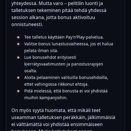
yhteydessä. Mutta varo – pelitilin luonti ja
talletuksen tekeminen pitää tehdä yhdessä
session aikana, jotta bonus aktivoituu
onnistuneesti.
Tee talletus käyttäen Pay’n’Play-palvelua.
Valitse bonus lunastusvaiheessa, jos et halua
pelata ilman sitä.
Lue bonusehdot erityisesti
kierrätysvaatimusten ja panostusrajojen
osalta.
Aloita pelaaminen valituilla bonusehdoilla,
ettet vahingossa rikkonut ehtoja.
Pidä mielessä, että bonusta ei voi yhdistää
muihin kampanjoihin.
On myös syytä huomata, että mikäli teet
useamman talletuksen peräkkäin, jälkimmäisiä
ei välttämättä voi yhdistää ensimmäiseen