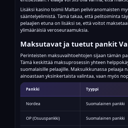
Lisäksi kasino toimii Maltan peliviranomaisten my
sääntelyelimistä. Tämä takaa, että pelitoiminta tä
pelaajien etuna on lisäksi se, että voitot makset
ylimääräisiä veroseuraamuksia.
Maksutavat ja tuetut pankit Val
Perinteisten maksuvaihtoehtojen sijaan tämän palv
Tämä keskittää maksuprosessin yhteen helppokäytt
suomalaisille pelaajille. Maksuikkunassa pelaaja nä
ainoastaan yksinkertaista valintaa, vaan myös 
Pankki
Tyyppi
Nordea
Suomalainen pankki
OP (Osuuspankki)
Suomalainen pankki