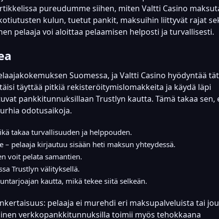
rtikkelissa pureudumme siihen, miten Valtti Casino maksut
otiutusten kulun, tuetut pankit, maksuihin liittyvät rajat se
 pelaaja voi aloittaa pelaamisen helposti ja turvallisesti.
ea
 pelaajakokemuksen Suomessa, ja Valtti Casino hyödyntää tä
itäisi täyttää pitkiä rekisteröitymislomakkeita ja käydä läpi
istuvat pankkitunnuksillaan Trustlyn kautta. Tämä takaa sen, 
urhia odotusaikoja.
kä takaa turvallisuuden ja helppouden.
nille – pelaaja kirjautuu sisään heti maksun yhteydessä.
oten voit pelata samantien.
ssa Trustlyn välityksellä.
ntarjoajan kautta, mikä tekee siitä selkeän.
kertaisuus: pelaaja ei murehdi eri maksupalveluista tai jou
uminen verkkopankkitunnuksilla toimii myös tehokkaana