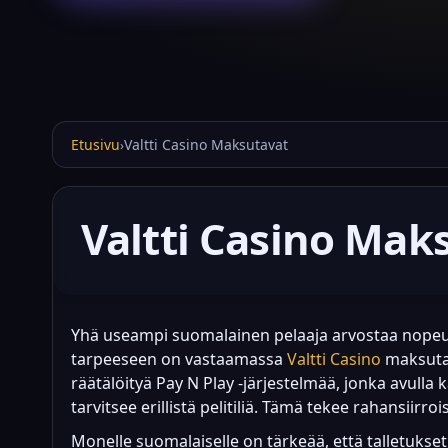
Etusivu
Valtti Casino Maksutavat
›
Valtti Casino Mak
Yhä useampi suomalainen pelaaja arvostaa nopeutta
tarpeeseen on vastaamassa
Valtti Casino
maksutav
räätälöityä Pay N Play -järjestelmää, jonka avulla k
tarvitsee erillistä pelitiliä. Tämä tekee rahansiirr
Monelle suomalaiselle on tärkeää, että talletukset