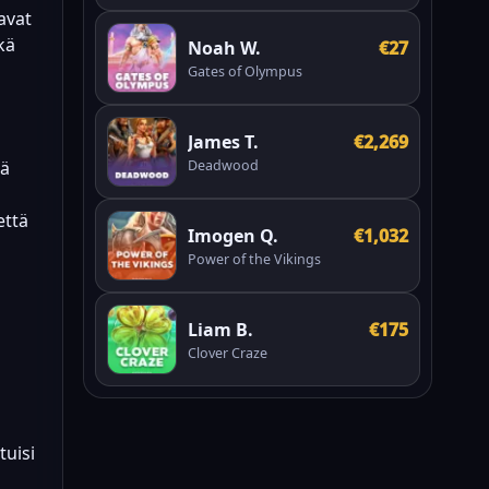
avat
kä
Noah W.
€27
Gates of Olympus
James T.
€2,269
Deadwood
tä
että
Imogen Q.
€1,032
Power of the Vikings
Liam B.
€175
Clover Craze
tuisi