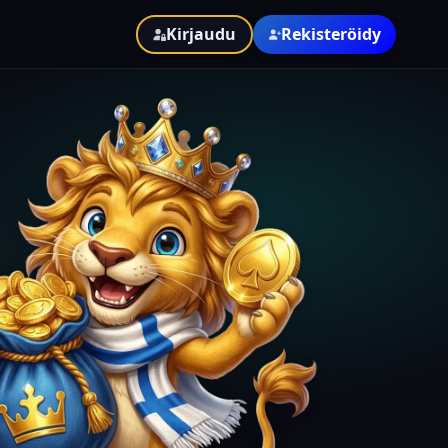
Kirjaudu
Rekisteröidy