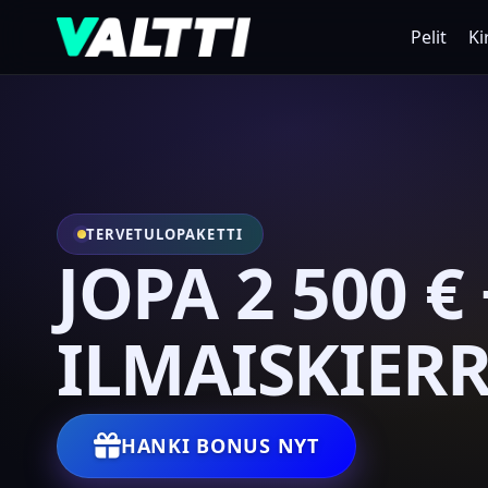
Pelit
Ki
TERVETULOPAKETTI
JOPA 2 500 € 
ILMAISKIER
HANKI BONUS NYT