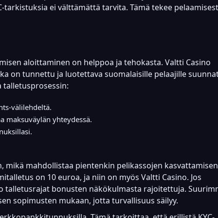
YC-tarkistuksia ei välttämättä tarvita. Tämä tekee pelaamises
amisen aloittaminen on helppoa ja tehokasta. Valtti Casino
a on tunnettu ja luotettava suomalaisille pelaajille suunna
 talletusprosessin:
s-välilehdeltä.
joaa maksuväylän yhteydessä.
uksillasi.
, mikä mahdollistaa pientenkin pelikassojen kasvattamisen
mitalletus on 10 euroa, ja niin on myös Valtti Casino. Jos
ko talletusrajat bonusten näkökulmasta rajoitettuja. Suuri
ksen sopimusten mukaan, jotta turvallisuus säilyy.
rkkopankkitunnuksilla. Tämä tarkoittaa, että erillistä KYC-