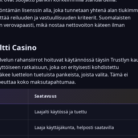
öntämän lisenssin alla, joka tunnetaan yhtenä alan tiukimm
yttää reiluuden ja vastuullisuuden kriteerit. Suomalaisten
aan verovapaasti, mikä nostaa nettovoiton käteen ilman
tti Casino
elun rahansiirrot hoituvat käytännössä täysin Trustlyn kau
öiseen ratkaisuun, joka on erityisesti kohdistettu
kee luettelon tuetuista pankeista, joista valita. Tämä ei
nopeuttaa koko maksutapahtumaa.
Saatavuus
Laajalti käytössä ja tuettu
Laaja käyttäjäkunta, helposti saatavilla