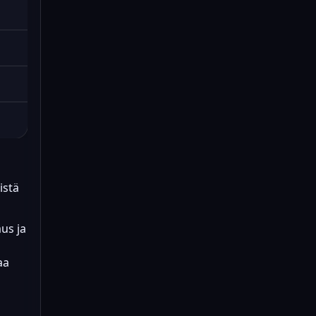
istä
us ja
aa