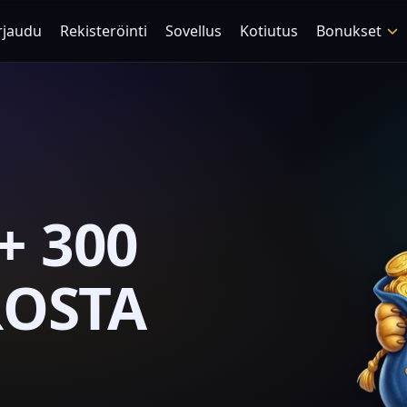
rjaudu
Rekisteröinti
Sovellus
Kotiutus
Bonukset
+ 300
ROSTA