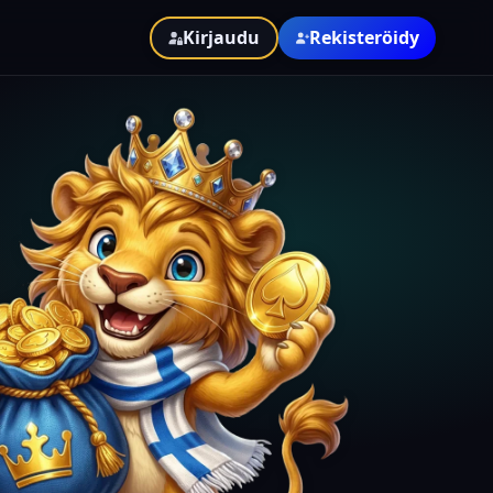
Kirjaudu
Rekisteröidy