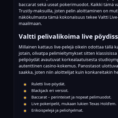
baccarat sekä useat pokerimuodot. Kaikki tämä varu
Trustly-maksuilla, joten pelin aloittaminen on mu
näkökulmasta tämä kokonaisuus tekee Valtti Live-
maailmaan.
Valtti pelivalikoima live pöydis
Millainen kattaus live-pelejä oikein odottaa tällä k
jotain, olivatpa pelimieltymykset sitten klassisis
pelipöydät avautuvat korkealaatuisesta studioympär
autenttinen casino-kokemus. Panostasot ulottuvat
saakka, joten niin aloittelijat kuin konkareitakin
Ruletti live-pöydät.
Blackjack eri versiot.
Baccarat – perinteiset ja nopeat pelimuodot.
Live pokeripelit, mukaan lukien Texas Hold’em.
Erikoispelejä ja peliohjelmat.