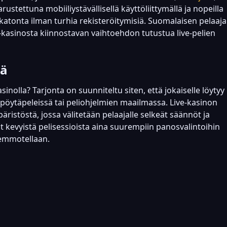
stettuna mobiiliystävällisellä käyttöliittymällä ja nopeilla
tkatonta ilman turhia rekisteröitymisiä. Suomalaisen pelaaj
kasinosta kiinnostavan vaihtoehdon tutustua live-pelien
sä
asinolla? Tarjonta on suunniteltu siten, että jokaiselle löytyy
sa pöytäpeleissä tai peliohjelmien maailmassa. Live-kasinon
istöstä, jossa välitetään pelaajalle selkeät säännöt ja
 kevyistä pelisessioista aina suurempiin panosvalintoihin
 hemmotellaan.