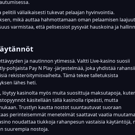
rautumisessa.
pelitili väliaikaisesti tukevat pelaajan hyvinvointia.
utuksen, mikä auttaa hahmottamaan oman pelaamisen laajuut
uus varmistaa, että pelisessiot pysyvät hauskoina ja hallin
ykäytännöt
ttävyyden ja nautinnon ytimessä. Valtti Live-kasino suosii
-pohjaista Pay N Play -järjestelmää, joka yhdistää rahansi
isiä rekisteröitymisvaiheita. Tämä tekee talletuksista
yksen lähes heti.
ä, löytyy kasinolta myös muita suosittuja maksutapoja, kute
ostopyynnöt käsitellään tällä kasinolla ripeästi, mutta
mukaan. Trustlyn kautta nostot suuntautuvat suoraan
un taas perinteisemmät menetelmät saattavat vaatia muutam
asino noudattaa tiukkoja rahanpesun vastaisia käytäntöjä, 
nen suurempia nostoja.