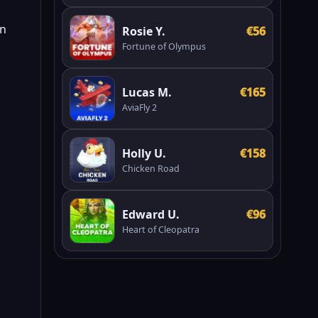
an
Rosie Y.
€56
Fortune of Olympus
Lucas M.
€165
AviaFly 2
Holly U.
€158
Chicken Road
Edward U.
€96
Heart of Cleopatra