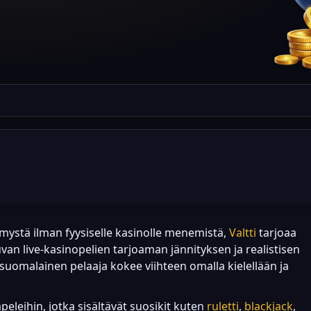
elämystä ilman fyysiselle kasinolle menemistä,
Valtti
tarjoaa
van live-kasinopelien tarjoaman jännityksen ja realistisen
suomalainen pelaaja kokee viihteen omalla kielellään ja
peleihin, jotka sisältävät suosikit kuten
ruletti
,
blackjack
,