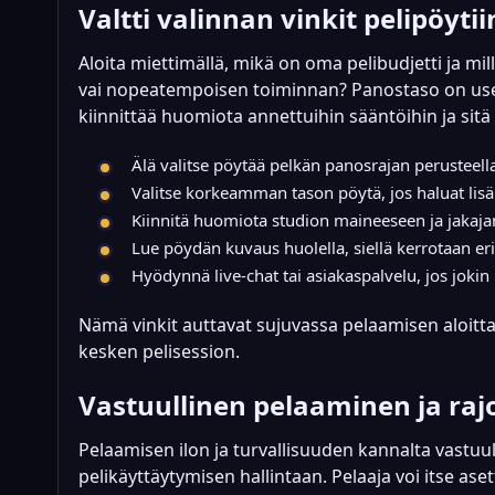
Valtti valinnan vinkit pelipöytii
Aloita miettimällä, mikä on oma pelibudjetti ja m
vai nopeatempoisen toiminnan? Panostaso on use
kiinnittää huomiota annettuihin sääntöihin ja sitä
Älä valitse pöytää pelkän panosrajan perusteell
Valitse korkeamman tason pöytä, jos haluat lis
Kiinnitä huomiota studion maineeseen ja jakaj
Lue pöydän kuvaus huolella, siellä kerrotaan eri
Hyödynnä live-chat tai asiakaspalvelu, jos jokin
Nämä vinkit auttavat sujuvassa pelaamisen aloitta
kesken pelisession.
Vastuullinen pelaaminen ja raj
Pelaamisen ilon ja turvallisuuden kannalta vastuu
pelikäyttäytymisen hallintaan. Pelaaja voi itse as