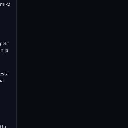
 mikä
a
pelit
n ja
estä
ää
tta