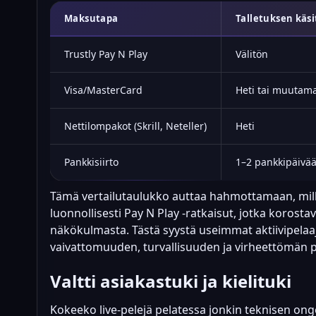
Maksutapa
Talletuksen käsi
Trustly Pay N Play
Välitön
Visa/MasterCard
Heti tai muutama
Nettilompakot (Skrill, Neteller)
Heti
Pankkisiirto
1–2 pankkipäivä
Tämä vertailutaulukko auttaa hahmottamaan, milloin
luonnollisesti Pay N Play -ratkaisut, jotka koros
näkökulmasta. Tästä syystä useimmat aktiivipelaaj
vaivattomuuden, turvallisuuden ja virheettömän pe
Valtti asiakastuki ja kielituki
Kokeeko live-pelejä pelatessa jonkin teknisen ong