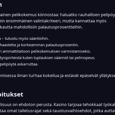
n
illainen pelikokemus kiinnostaa: haluatko rauhallisen pelipö
in ensimmäinen valintakriteeri, mutta kannattaa myös
 kautta mahdollisiin palautusprosentteihin.
a – tutustu myös sääntöihin.
ähaastetta ja korkeamman palautusprosentin.
an ammattitaitoon pelikokemuksen varmistamiseksi.
tyispiirteistä kuten tuplauksen säännöt tai pelinopeus.
 pelipöytä askarruttaa.
misessa ilman turhaa kokeilua ja estävät epäselvät yllätyks
oitukset
llisuus on ehdoton perusta. Kasino tarjoaa tehokkaat työka
ettaa omat talletusrajat sekä tauotusvaihtoehdot, jotka autta