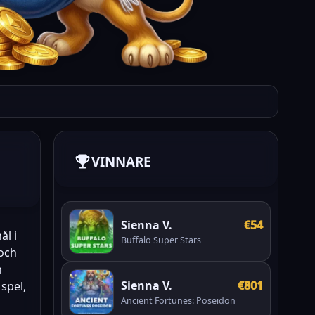
VINNARE
Sienna V.
€54
ål i
Buffalo Super Stars
 och
h
Sienna V.
€801
spel,
Ancient Fortunes: Poseidon