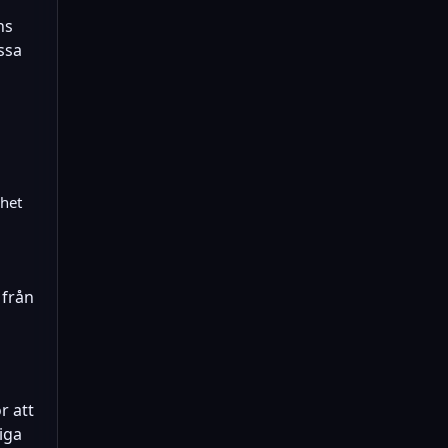
ns
ssa
ghet
 från
r att
iga