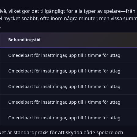
vå, vilket gör det tillgängligt för alla typer av spelare—från
el mycket snabbt, ofta inom några minuter, men vissa sum
.
Behandlingstid
Omedelbart för insättningar, upp till 1 timme för uttag
Omedelbart för insättningar, upp till 1 timme för uttag
Omedelbart för insättningar, upp till 1 timme för uttag
Omedelbart för insättningar, upp till 1 timme för uttag
Omedelbart för insättningar, upp till 1 timme för uttag
lket är standardpraxis för att skydda både spelare och