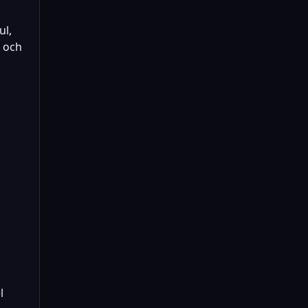
ul,
r och
m
l