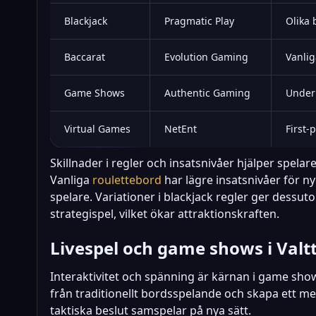
Blackjack
Pragmatic Play
Olika 
Baccarat
Evolution Gaming
Vanlig
Game Shows
Authentic Gaming
Underh
Virtual Games
NetEnt
First-
Skillnader i regler och insatsnivåer hjälper spelar
Vanliga
roulettebord
har lägre insatsnivåer för n
spelare. Variationer i blackjack regler ger dessut
strategispel, vilket ökar attraktionskraften.
Livespel och game shows i Valtt
Interaktivitet och spänning är kärnan i game show
från traditionellt bordsspelande och skapa ett
taktiska beslut samspelar på nya sätt.