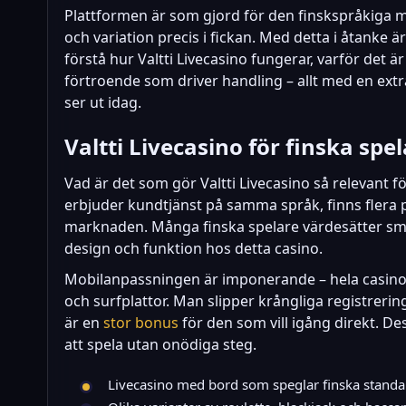
Plattformen är som gjord för den finskspråkiga m
och variation precis i fickan. Med detta i åtanke är
förstå hur Valtti Livecasino fungerar, varför det ä
förtroende som driver handling – allt med en extra
ser ut idag.
Valtti Livecasino för finska spe
Vad är det som gör Valtti Livecasino så relevant f
erbjuder kundtjänst på samma språk, finns flera 
marknaden. Många finska spelare värdesätter smi
design och funktion hos detta casino.
Mobilanpassningen är imponerande – hela casinot
och surfplattor. Man slipper krångliga registrerin
är en
stor bonus
för den som vill igång direkt. 
att spela utan onödiga steg.
Livecasino med bord som speglar finska standar