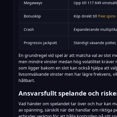
Megaways
Upp till 117 649 vinstsätt
Bonusköp
Köp direkt till
free spins
Crash
Expanderande multiplikat
Progressiv jackpott
Ständigt växande potter, 
En grundregel vid spel är att matcha val av slot me
men mindre vinster medan hög volatilitet kräver m
som ligger bakom en slot kan också hjälpa att välj
livsomvälvande vinster men har lägre frekvens, vi
hållbart.
Ansvarsfullt spelande och riske
Vad händer om spelandet tar över och hur kan man 
av spänning, särskilt när det handlar om riktiga
erbjuder verktyg för att hålla kontrollen på sitt 