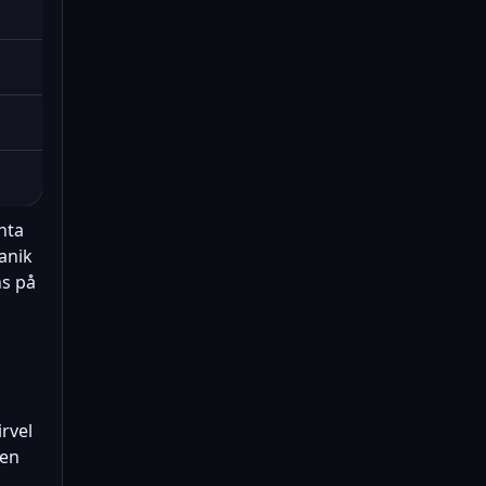
enta
anik
ns på
rvel
gen