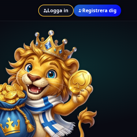
Logga in
Registrera dig