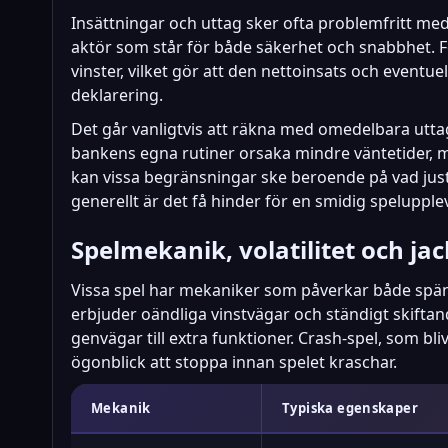
Insättningar och uttag sker ofta problemfritt med
aktör som står för både säkerhet och snabbhet. F
vinster, vilket gör att den nettoinsats och eventu
deklarering.
Det går vanligtvis att räkna med omedelbara utta
bankens egna rutiner orsaka mindre väntetider, me
kan vissa begränsningar ske beroende på vad just
generellt är det få hinder för en smidig speluppl
Spelmekanik, volatilitet och ja
Vissa spel har mekaniker som påverkar både spä
erbjuder oändliga vinstvägar och ständigt skift
genvägar till extra funktioner. Crash-spel, som bli
ögonblick att stoppa innan spelet kraschar.
Mekanik
Typiska egenskaper