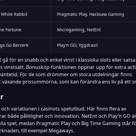
 White Rabbit
Pragmatic Play, Hacksaw Gaming
ne Fortune
Microgaming, NetEnt
ngs Go Berzerk
Play’n GO, Yggdrasil
 gå för en snabb och enkel vinst i klassiska slots eller satsa
vinstsätt. Bonusköp-funktionen öppnar upp för extra acti
 väntetid. För de som drömmer om stora utdelningar finns
t växande prissummorna, som kan förändra ens liv på ett s
r
 och variationen i casinots spelutbud. Här finns flera av
ar både pålitlighet och innovation. NetEnt och Play’n GO ä
tabila spel, medan Pragmatic Play och Big Time Gaming står f
knaden, till exempel Megaways.