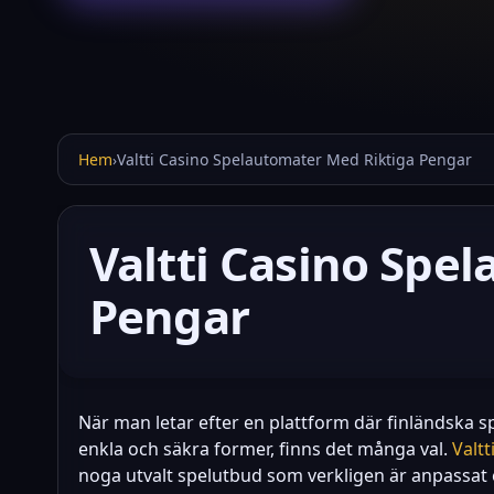
Hem
Valtti Casino Spelautomater Med Riktiga Pengar
›
Valtti Casino Spe
Pengar
När man letar efter en plattform där finländska 
enkla och säkra former, finns det många val.
Valtt
noga utvalt spelutbud som verkligen är anpassat 