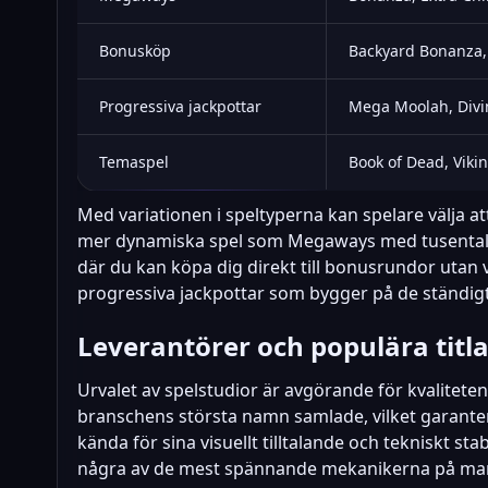
Bonusköp
Backyard Bonanza,
Progressiva jackpottar
Mega Moolah, Divi
Temaspel
Book of Dead, Viki
Med variationen i speltyperna kan spelare välja att
mer dynamiska spel som Megaways med tusentals 
där du kan köpa dig direkt till bonusrundor utan
progressiva jackpottar som bygger på de ständig
Leverantörer och populära titla
Urvalet av spelstudior är avgörande för kvaliteten
branschens största namn samlade, vilket garanter
kända för sina visuellt tilltalande och tekniskt s
några av de mest spännande mekanikerna på mar