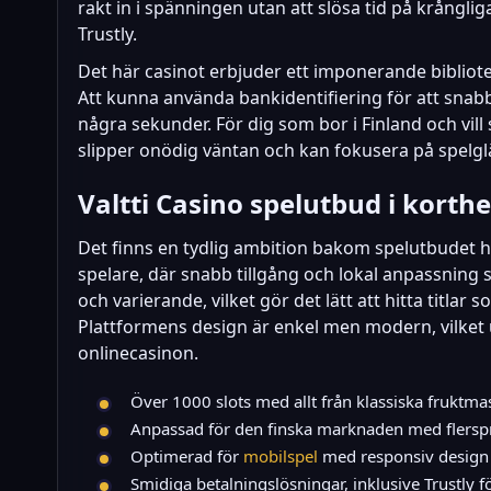
rakt in i spänningen utan att slösa tid på krångli
Trustly.
Det här casinot erbjuder ett imponerande bibliote
Att kunna använda bankidentifiering för att snabbt
några sekunder. För dig som bor i Finland och vill 
slipper onödig väntan och kan fokusera på spelgläd
Valtti Casino spelutbud i korthe
Det finns en tydlig ambition bakom spelutbudet hos
spelare, där snabb tillgång och lokal anpassning
och varierande, vilket gör det lätt att hitta titla
Plattformens design är enkel men modern, vilket 
onlinecasinon.
Över 1000 slots med allt från klassiska fruktma
Anpassad för den finska marknaden med flerspr
Optimerad för
mobilspel
med responsiv design
Smidiga betalningslösningar, inklusive Trustly f