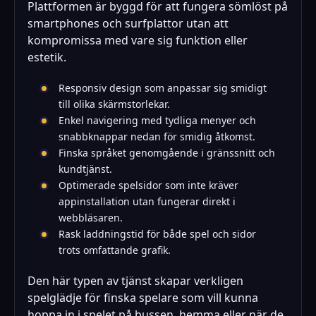
Plattformen är byggd för att fungera sömlöst på
smartphones och surfplattor utan att
kompromissa med vare sig funktion eller
estetik.
Responsiv design som anpassar sig smidigt
till olika skärmstorlekar.
Enkel navigering med tydliga menyer och
snabbknappar nedan för smidig åtkomst.
Finska språket genomgående i gränssnitt och
kundtjänst.
Optimerade spelsidor som inte kräver
appinstallation utan fungerar direkt i
webbläsaren.
Rask laddningstid för både spel och sidor
trots omfattande grafik.
Den här typen av tjänst skapar verkligen
spelglädje för finska spelare som vill kunna
hoppa in i spelet på bussen, hemma eller när de