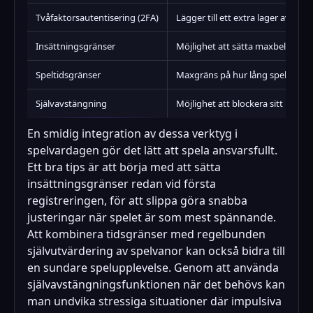
Tvåfaktorsautentisering (2FA)
Lägger till ett extra lager av veri
Insättningsgränser
Möjlighet att sätta maxbelopp för
Speltidsgränser
Maxgräns på hur lång speltid man
Självavstängning
Möjlighet att blockera sitt konto
En smidig integration av dessa verktyg i
spelvardagen gör det lätt att spela ansvarsfullt.
Ett bra tips är att börja med att sätta
insättningsgränser redan vid första
registreringen, för att slippa göra snabba
justeringar när spelet är som mest spännande.
Att kombinera tidsgränser med regelbunden
självutvärdering av spelvanor kan också bidra till
en sundare spelupplevelse. Genom att använda
självavstängningsfunktionen när det behövs kan
man undvika stressiga situationer där impulsiva