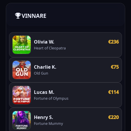
VINNARE
Olivia W.
€236
Heart of Cleopatra
Charlie K.
€75
Old Gun
Lucas M.
€114
Fortune of Olympus
Henry S.
€220
Fortune Mummy