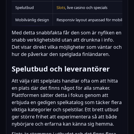
Spelutbud
Slots
, live casino och specials
Mobilvänlig design
Responsiv layout anpassad för mobiler
Med detta snabbfakta får den som är nyfiken en
snabb verklighetsbild utan att drunkna i info.
Det visar direkt vilka möjligheter som väntar och
hur de påverkar den spelglada finländaren.
Spelutbud och leverantörer
Att välja rätt spelplats handlar ofta om att hitta
en plats där det finns något för alla smaker.
Plattformen sätter detta i fokus genom att
erbjuda en gedigen spelkatalog som täcker flera
viktiga kategorier och spelstilar. Ett brett utbud
ger större frihet att experimentera så att både
nybörjare och erfarna kan känna sig hemma.
Slots är stommen i utbudet och det finns flera