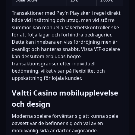
Transaktioner med Pay’n Play sker i regel direkt
både vid insättning och uttag, men vid större
summor kan manuella säkerhetskontroller ske
för att följa lagar och förhindra bedrägerier.
Detta kan innebära en viss fördröjning men är
ovanligt och hanteras snabbt. Vissa VIP-spelare
kan dessutom erbjudas högre
transaktionsgränser efter individuell
bedömning, vilket visar på flexibilitet och
uppskattning för lojala kunder.
Valtti Casino mobilupplevelse
och design
Moderna spelare förväntar sig att kunna spela
oavsett var de befinner sig och val av en
mobilvänlig sida är därför avgörande.