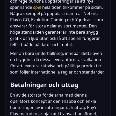
och regelbundna uppdateringar så att nya
spännande
spel
hela tiden tillkommer på sidan.
Några exempel på populära namn är NetEnt,
Play’n GO, Evolution Gaming och Yggdrasil som
ansvarar för stora delar av sortimentet. Den
höga standarden garanterar inte bara snygg
grafik och ljud utan också att spelen fungerar
felfritt både på dator och mobil.
Mer än bara underhållning, innebär detta även
en trygghet då dessa leverantörer är välkända
för att leverera rättvisa och pålitliga produkter
som följer internationella regler och standarder.
Betalningar och uttag
En av de största fördelarna med denna
operatörs koncept är den snabba och enkla
hanteringen av insättningar och uttag. Pay’n
Play-metoden är hjärtat i transaktionsflödet,