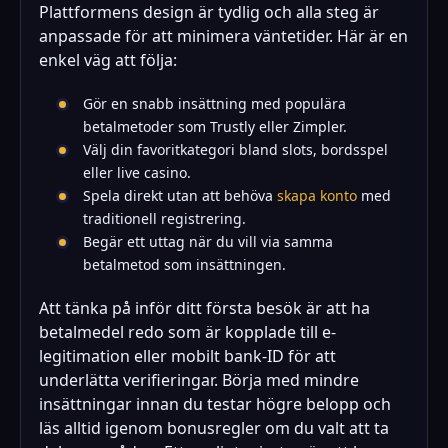
Plattformens design är tydlig och alla steg är
anpassade för att minimera väntetider. Här är en
enkel väg att följa:
Gör en snabb insättning med populära
betalmetoder som Trustly eller Zimpler.
Välj din favoritkategori bland slots, bordsspel
eller live casino.
Spela direkt utan att behöva
skapa konto
med
traditionell registrering.
Begär ett uttag när du vill via samma
betalmetod som insättningen.
Att tänka på inför ditt första besök är att ha
betalmedel redo som är kopplade till e-
legitimation eller mobilt bank-ID för att
underlätta verifieringar. Börja med mindre
insättningar innan du testar högre belopp och
läs alltid igenom bonusregler om du valt att ta