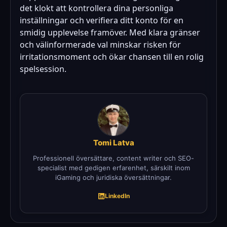
det klokt att kontrollera dina personliga
inställningar och verifiera ditt konto för en
smidig upplevelse framöver. Med klara gränser
och välinformerade val minskar risken för
irritationsmoment och ökar chansen till en rolig
spelsession.
Tomi Latva
Professionell översättare, content writer och SEO-
specialist med gedigen erfarenhet, särskilt inom
iGaming och juridiska översättningar.
LinkedIn