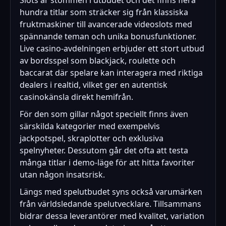
hundra titlar som sträcker sig från klassiska
fruktmaskiner till avancerade videoslots med
spännande teman och unika bonusfunktioner.
Live casino-avdelningen erbjuder ett stort utbud
av bordsspel som blackjack, roulette och
baccarat där spelare kan interagera med riktiga
dealers i realtid, vilket ger en autentisk
casinokänsla direkt hemifrån.
För den som gillar något speciellt finns även
särskilda kategorier med exempelvis
jackpotspel, skraplotter och exklusiva
spelnyheter. Dessutom går det ofta att testa
många titlar i demo-läge för att hitta favoriter
utan någon insatsrisk.
Längs med spelutbudet syns också varumärken
från världsledande spelutvecklare. Tillsammans
bidrar dessa leverantörer med kvalitet, variation