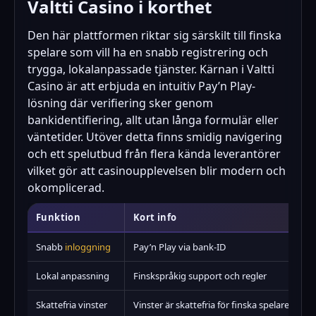
Valtti Casino i korthet
Den här plattformen riktar sig särskilt till finska
spelare som vill ha en snabb registrering och
trygga, lokalanpassade tjänster. Kärnan i Valtti
Casino är att erbjuda en intuitiv Pay’n Play-
lösning där verifiering sker genom
bankidentifiering, allt utan långa formulär eller
väntetider. Utöver detta finns smidig navigering
och ett spelutbud från flera kända leverantörer
vilket gör att casinoupplevelsen blir modern och
okomplicerad.
Funktion
Kort info
Snabb
inloggning
Pay’n Play via bank-ID
Lokal anpassning
Finskspråkig support och regler
Skattefria vinster
Vinster är skattefria för finska spelare