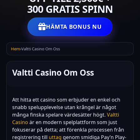
300 GRATIS SPINN
HÄMTA BONUS NU
Hem
›
Valtti Casino Om Oss
Valtti Casino Om Oss
Att hitta ett casino som erbjuder en enkel och
snabb spelupplevelse utan krångel är något
många finska spelare värdesätter högt.
Valtti
Casino
är en modern spelplattform som just
fokuserar på detta; att förenkla processen från
registrering till
uttag
genom smidiga Pay’n Play-