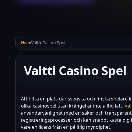
Hem
Valtti Casino Spel
›
Valtti Casino Spel
Att hitta en plats där svenska och finska spelare 
olika casinospel utan krångel är inte alltid lätt.
Val
användarvänlighet med en säker och transparent 
registreringsprocesser och kan snabbt kasta dig in
vare en licens från en pålitlig myndighet.