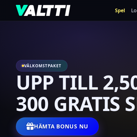
Spel
Lo
VÄLKOMSTPAKET
UPP TILL 2,5
300 GRATIS 
HÄMTA BONUS NU