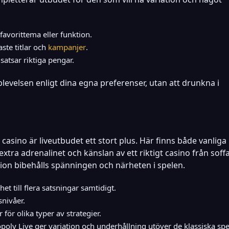
 favorittema eller funktion.
aste titlar och
kampanjer
.
atsar riktiga pengar.
plevelsen enligt dina egna preferenser, utan att drunkna i
casino är liveutbudet ett stort plus. Här finns både vanliga
tra adrenalinet och känslan av ett riktigt casino från soff
ion bibehålls spänningen och närheten i spelen.
t till flera satsningar samtidigt.
snivåer.
för olika typer av strategier.
ly Live ger variation och underhållning utöver de klassiska spe