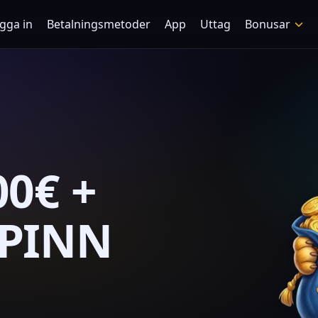
gga in
Betalningsmetoder
App
Uttag
Bonusar
00€ +
SPINN