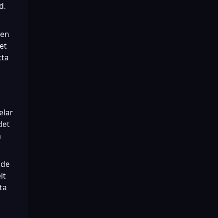
d.
 en
et
tta
elar
det
a
åde
lt
ta