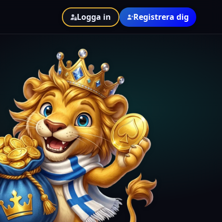
Logga in
Registrera dig