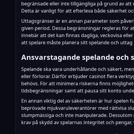
begränsade eller inte tillgängliga på grund av att 
Detta är vanligt för att efterleva både säkerhet o
Uttagsgränser är en annan parameter som påverka
given period. Dessa begränsningar regleras för at
innebär att det kan finnas dagliga, veckovisa ell
att spelare måste planera sitt spelande och uttag
Ansvarstagande spelande och 
Spelande ska vara underhållande och säkert, men i
eller förlorar. Därför erbjuder casinot flera verkty
behövs. För att minimera riskerna finns möjlighete
tidsbegränsningar samt att pausa sitt konto under
En annan viktig del av säkerheten är hur spelen 
beprövade mjukvaruleverantörer med rättvisa slump
slumpmässiga och inte manipulerade. Dessutom gör
krav på skydd av spelarnas integritet och pengar, 