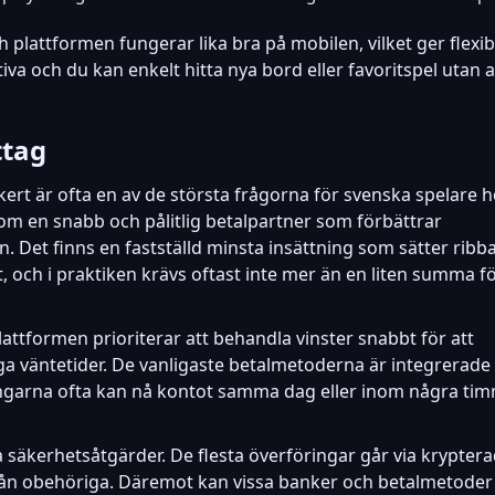
h plattformen fungerar lika bra på mobilen, vilket ger flexibi
tiva och du kan enkelt hitta nya bord eller favoritspel utan a
ttag
kert är ofta en av de största frågorna för svenska spelare 
enom en snabb och pålitlig betalpartner som förbättrar
 Det finns en fastställd minsta insättning som sätter ribb
ch i praktiken krävs oftast inte mer än en liten summa fö
attformen prioriterar att behandla vinster snabbt för att
ga väntetider. De vanligaste betalmetoderna är integrerad
 pengarna ofta kan nå kontot samma dag eller inom några ti
säkerhetsåtgärder. De flesta överföringar går via krypter
ån obehöriga. Däremot kan vissa banker och betalmetoder