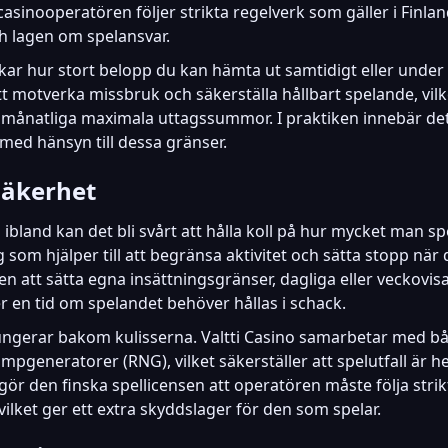
casinooperatören följer strikta regelverk som gäller i Finlan
ch lagen om spelansvar.
r hur stort belopp du kan hämta ut samtidigt eller under
t motverka missbruk och säkerställa hållbart spelande, vilk
er månatliga maximala uttagssummor. I praktiken innebär de
 med hänsyn till dessa gränser.
säkerhet
bland kan det bli svårt att hålla koll på hur mycket man sp
g som hjälper till att begränsa aktivitet och sätta stopp när 
n att sätta egna insättningsgränser, dagliga eller veckovis
 en tid om spelandet behöver hållas i schack.
fungerar bakom kulisserna. Valtti Casino samarbetar med b
generatorer (RNG), vilket säkerställer att spelutfall är he
 den finska spellicensen att operatören måste följa strik
vilket ger ett extra skyddslager för den som spelar.