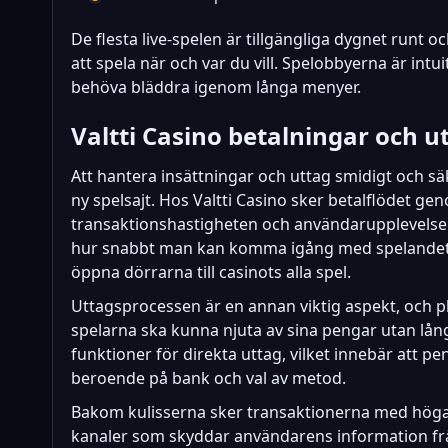
De flesta live-spelen är tillgängliga dygnet runt oc
att spela när och var du vill. Spelobbyerna är intui
behöva bläddra igenom långa menyer.
Valtti Casino betalningar och u
Att hantera insättningar och uttag smidigt och sä
ny spelsajt. Hos Valtti Casino sker betalflödet g
transaktionshastigheten och användarupplevelsen.
hur snabbt man kan komma igång med spelandet, o
öppna dörrarna till casinots alla spel.
Uttagsprocessen är en annan viktig aspekt, och pl
spelarna ska kunna njuta av sina pengar utan lån
funktioner för direkta uttag, vilket innebär att
beroende på bank och val av metod.
Bakom kulisserna sker transaktionerna med höga 
kanaler som skyddar användarens information fr