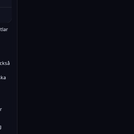
tlar
också
h
ska
r
g