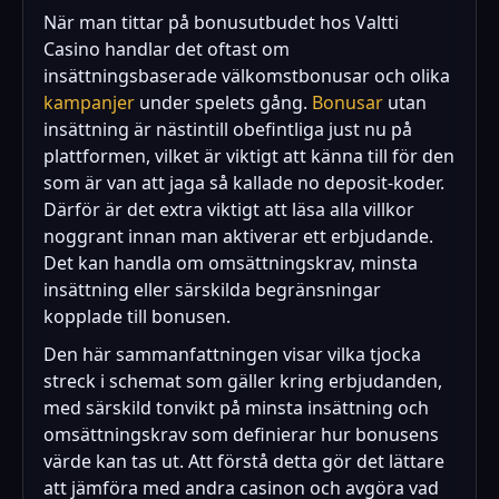
När man tittar på bonusutbudet hos Valtti
Casino handlar det oftast om
insättningsbaserade välkomstbonusar och olika
kampanjer
under spelets gång.
Bonusar
utan
insättning är nästintill obefintliga just nu på
plattformen, vilket är viktigt att känna till för den
som är van att jaga så kallade no deposit-koder.
Därför är det extra viktigt att läsa alla villkor
noggrant innan man aktiverar ett erbjudande.
Det kan handla om omsättningskrav, minsta
insättning eller särskilda begränsningar
kopplade till bonusen.
Den här sammanfattningen visar vilka tjocka
streck i schemat som gäller kring erbjudanden,
med särskild tonvikt på minsta insättning och
omsättningskrav som definierar hur bonusens
värde kan tas ut. Att förstå detta gör det lättare
att jämföra med andra casinon och avgöra vad