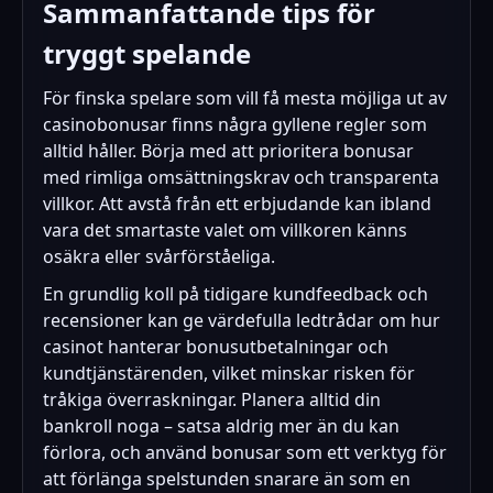
Sammanfattande tips för
tryggt spelande
För finska spelare som vill få mesta möjliga ut av
casinobonusar finns några gyllene regler som
alltid håller. Börja med att prioritera bonusar
med rimliga omsättningskrav och transparenta
villkor. Att avstå från ett erbjudande kan ibland
vara det smartaste valet om villkoren känns
osäkra eller svårförståeliga.
En grundlig koll på tidigare kundfeedback och
recensioner kan ge värdefulla ledtrådar om hur
casinot hanterar bonusutbetalningar och
kundtjänstärenden, vilket minskar risken för
tråkiga överraskningar. Planera alltid din
bankroll noga – satsa aldrig mer än du kan
förlora, och använd bonusar som ett verktyg för
att förlänga spelstunden snarare än som en