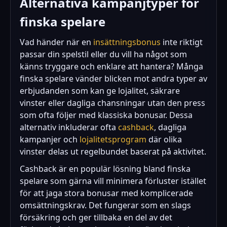
Alternativa kampanjtyper för
finska spelare
Vad händer när en
insättningsbonus
inte riktigt
passar din spelstil eller du vill ha något som
känns tryggare och enklare att hantera? Många
finska spelare vänder blicken mot andra typer av
erbjudanden som kan ge lojalitet, säkrare
vinster eller dagliga chansningar utan den press
som ofta följer med klassiska bonusar. Dessa
alternativ inkluderar ofta
cashback
, dagliga
kampanjer och
lojalitetsprogram
där olika
vinster delas ut regelbundet baserat på aktivitet.
Cashback är en populär lösning bland finska
spelare som gärna vill minimera förluster istället
för att jaga stora bonusar med komplicerade
omsättningskrav. Det fungerar som en slags
försäkring och ger tillbaka en del av det