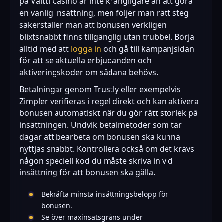
på Valtti Casino är inte krångligare än att göra
en vanlig insättning, men följer man rätt steg
säkerställer man att bonusen verkligen
blixtsnabbt finns tillgänglig utan trubbel. Börja
alltid med att
logga in
och gå till kampanjsidan
för att se aktuella erbjudanden och
aktiveringskoder om sådana behövs.
Betalningar genom Trustly eller exempelvis
Zimpler verifieras i regel direkt och kan aktivera
bonusen automatiskt när du gör rätt storlek på
insättningen. Undvik betalmetoder som tar
dagar att bearbeta om bonusen ska kunna
nyttjas snabbt. Kontrollera också om det krävs
någon speciell kod du måste skriva in vid
insättning för att bonusen ska gälla.
Bekräfta minsta insättningsbelopp för
bonusen.
Se över maxinsatsgräns under