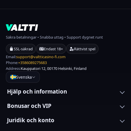
Säkra betalningar • Snabba uttag • Support dygnet runt
Suomi
SSL-säkrad
Endast 18+
Rättvist spel
Svenska
Email:
support@valtticasino-fi.com
Phone:
+3586089275683
English
Address:
Kauppatori 12, 00170 Helsinki, Finland
Svenska
Hjälp och information
Om oss
Bonusar och VIP
Kontakter
Kampanjer
Juridik och konto
Recension
VIP-program