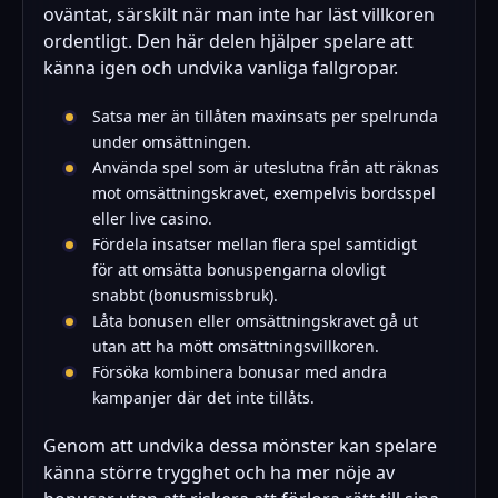
oväntat, särskilt när man inte har läst villkoren
ordentligt. Den här delen hjälper spelare att
känna igen och undvika vanliga fallgropar.
Satsa mer än tillåten maxinsats per spelrunda
under omsättningen.
Använda spel som är uteslutna från att räknas
mot omsättningskravet, exempelvis bordsspel
eller live casino.
Fördela insatser mellan flera spel samtidigt
för att omsätta bonuspengarna olovligt
snabbt (bonusmissbruk).
Låta bonusen eller omsättningskravet gå ut
utan att ha mött omsättningsvillkoren.
Försöka kombinera bonusar med andra
kampanjer där det inte tillåts.
Genom att undvika dessa mönster kan spelare
känna större trygghet och ha mer nöje av