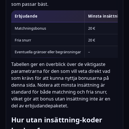
som passar bäst.
Erbjudande
Minsta insättning
Matchningsbonus
20 €
Fria snurr
20 €
Eventuella gränser eller begränsningar
–
Tabellen ger en överblick över de viktigaste
parametrarna för den som vill veta direkt vad
som krävs för att kunna nyttja bonusarna på
denna sida. Notera att minsta insättning är
standard för både matchning och fria snurr,
vilket gör att bonus utan insättning inte är en
del av erbjudandepaketet.
Hur utan insättning-koder