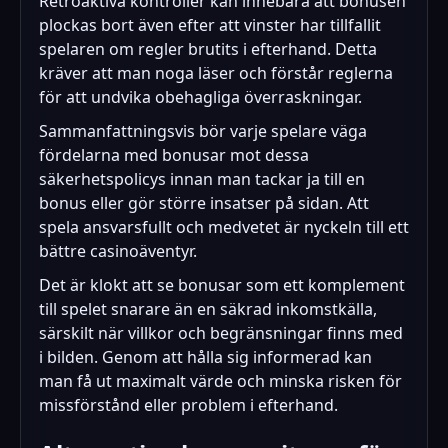
Retroaktiva kontroller kan innebära att bonusen
plockas bort även efter att vinster har tillfallit
spelaren om regler brutits i efterhand. Detta
kräver att man noga läser och förstår reglerna
för att undvika obehagliga överraskningar.
Sammanfattningsvis bör varje spelare väga
fördelarna med bonusar mot dessa
säkerhetspolicys innan man tackar ja till en
bonus eller gör större insatser på sidan. Att
spela ansvarsfullt och medvetet är nyckeln till ett
bättre casinoäventyr.
Det är klokt att se bonusar som ett komplement
till spelet snarare än en säkrad inkomstkälla,
särskilt när villkor och begränsningar finns med
i bilden. Genom att hålla sig informerad kan
man få ut maximalt värde och minska risken för
missförstånd eller problem i efterhand.