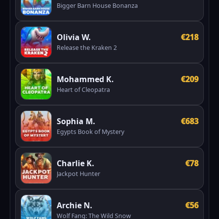
Bigger Barn House Bonanza
Olivia W.
€218
Release the Kraken 2
Mohammed K.
€209
Heart of Cleopatra
Sophia M.
€683
Egypts Book of Mystery
Charlie K.
€78
Jackpot Hunter
Archie N.
€56
Wolf Fang: The Wild Snow