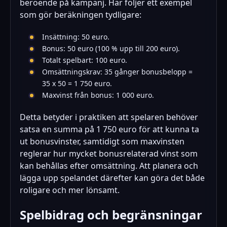
beroende på kampanj. Här följer ett exempel
som gör beräkningen tydligare:
Insättning: 50 euro.
Bonus: 50 euro (100 % upp till 200 euro).
Totalt spelbart: 100 euro.
Omsättningskrav: 35 gånger bonusbelopp =
35 x 50 = 1 750 euro.
Maxvinst från bonus: 1 000 euro.
Detta betyder i praktiken att spelaren behöver
satsa en summa på 1 750 euro för att kunna ta
ut bonusvinster, samtidigt som maxvinsten
reglerar hur mycket bonusrelaterad vinst som
kan behållas efter omsättning. Att planera och
lägga upp spelandet därefter kan göra det både
roligare och mer lönsamt.
Spelbidrag och begränsningar