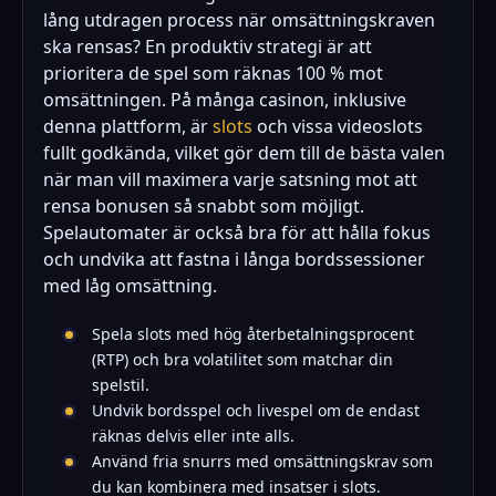
lång utdragen process när omsättningskraven
ska rensas? En produktiv strategi är att
prioritera de spel som räknas 100 % mot
omsättningen. På många casinon, inklusive
denna plattform, är
slots
och vissa videoslots
fullt godkända, vilket gör dem till de bästa valen
när man vill maximera varje satsning mot att
rensa bonusen så snabbt som möjligt.
Spelautomater är också bra för att hålla fokus
och undvika att fastna i långa bordssessioner
med låg omsättning.
Spela slots med hög återbetalningsprocent
(RTP) och bra volatilitet som matchar din
spelstil.
Undvik bordsspel och livespel om de endast
räknas delvis eller inte alls.
Använd fria snurrs med omsättningskrav som
du kan kombinera med insatser i slots.