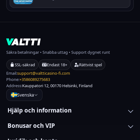
Säkra betalningar • Snabba uttag • Support dygnet runt
Suomi
SSL-säkrad
Endast 18+
Rättvist spel
Svenska
Email:
support@valtticasino-fi.com
Phone:
+3586089275683
English
Address:
Kauppatori 12, 00170 Helsinki, Finland
Svenska
Hjälp och information
Om oss
Bonusar och VIP
Kontakter
Kampanjer