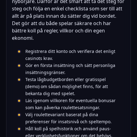
nybörjare. Därför är det smart att ta det steg för
steg och följa en enkel checklista som ser till att
allt är på plats innan du sätter dig vid bordet.
Det gör att du både spelar säkrare och har
bättre koll på regler, villkor och din egen
ekonomi.
Registrera ditt konto och verifiera det enligt
casinots krav.
Gör en första insättning och sätt personliga
insättningsgränser.
Testa lågbudgetborden eller gratisspel
(demo) om sådan möjlighet finns, för att
bekanta dig med spelet.
Läs igenom villkoren för eventuella bonusar
som kan påverka roulette­satsningar.
Välj roulettevariant baserat på dina
preferenser för insatsnivå och speltempo.
Håll koll på spelhistorik och använd paus-
eller verklighetsfunktioner om det behövs.