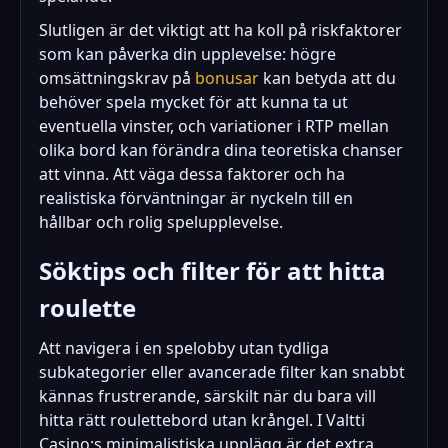
Slutligen är det viktigt att ha koll på riskfaktorer
som kan påverka din upplevelse: högre
omsättningskrav på
bonusar
kan betyda att du
behöver spela mycket för att kunna ta ut
eventuella vinster, och variationer i RTP mellan
olika bord kan förändra dina teoretiska chanser
att vinna. Att väga dessa faktorer och ha
realistiska förväntningar är nyckeln till en
hållbar och rolig spelupplevelse.
Söktips och filter för att hitta
roulette
Att navigera i en spelobby utan tydliga
subkategorier eller avancerade filter kan snabbt
kännas frustrerande, särskilt när du bara vill
hitta rätt roulettebord utan krångel. I Valtti
Casino:s minimalistiska upplägg är det extra