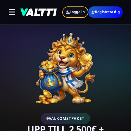
Logga in
Registrera dig
Meny
Spel
Logga in
Betalningsmetoder
App
Uttag
Bonusar
VÄLKOMSTPAKET
UPP TILL 2,500€ +