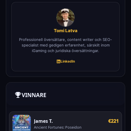
Tomi Latva
Professionell översättare, content writer och SEO-
specialist med gedigen erfarenhet, särskilt inom
iGaming och juridiska översättningar.
LinkedIn
VINNARE
James T.
€221
Ancient Fortunes: Poseidon