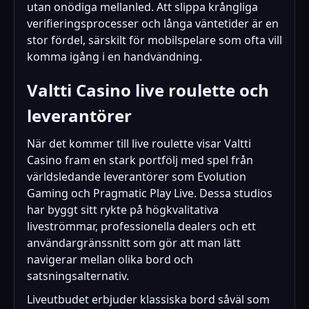
utan onödiga mellanled. Att slippa krångliga
verifieringsprocesser och långa väntetider är en
stor fördel, särskilt för mobilspelare som ofta vill
komma igång i en handvändning.
Valtti Casino live roulette och
leverantörer
När det kommer till live roulette visar Valtti
Casino fram en stark portfölj med spel från
världsledande leverantörer som Evolution
Gaming och Pragmatic Play Live. Dessa studios
har byggt sitt rykte på högkvalitativa
liveströmmar, professionella dealers och ett
användargränssnitt som gör att man lätt
navigerar mellan olika bord och
satsningsalternativ.
Liveutbudet erbjuder klassiska bord såväl som