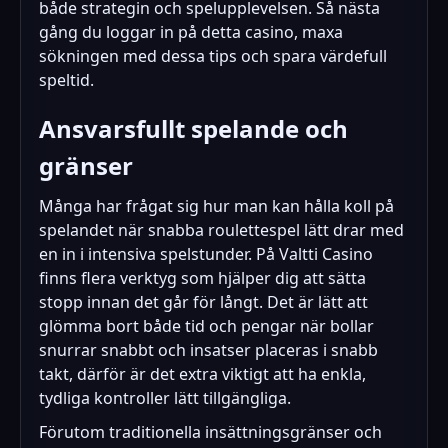
både strategin och spelupplevelsen. Så nästa
gång du loggar in på detta casino, maxa
sökningen med dessa tips och spara värdefull
speltid.
Ansvarsfullt spelande och
gränser
Många har frågat sig hur man kan hålla koll på
spelandet när snabba roulettespel lätt drar med
en in i intensiva spelstunder. På Valtti Casino
finns flera verktyg som hjälper dig att sätta
stopp innan det går för långt. Det är lätt att
glömma bort både tid och pengar när bollar
snurrar snabbt och insatser placeras i snabb
takt, därför är det extra viktigt att ha enkla,
tydliga kontroller lätt tillgängliga.
Förutom traditionella insättningsgränser och