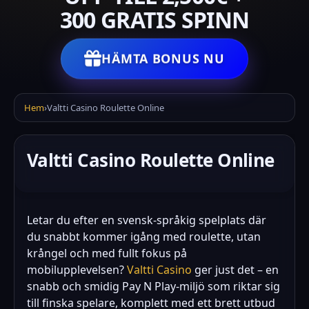
300 GRATIS SPINN
HÄMTA BONUS NU
Hem
›
Valtti Casino Roulette Online
Valtti Casino Roulette Online
Letar du efter en svensk-språkig spelplats där
du snabbt kommer igång med roulette, utan
krångel och med fullt fokus på
mobilupplevelsen?
Valtti Casino
ger just det – en
snabb och smidig Pay N Play-miljö som riktar sig
till finska spelare, komplett med ett brett utbud