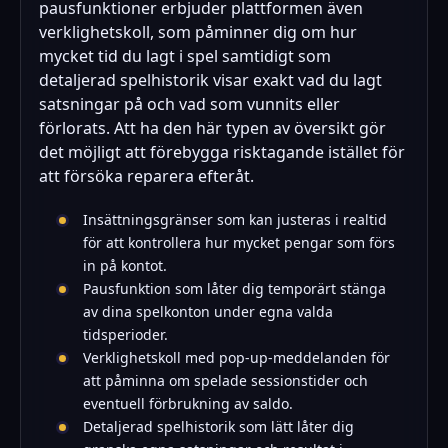
pausfunktioner erbjuder plattformen även
verklighetskoll, som påminner dig om hur
mycket tid du lagt i spel samtidigt som
detaljerad spelhistorik visar exakt vad du lagt
satsningar på och vad som vunnits eller
förlorats. Att ha den här typen av översikt gör
det möjligt att förebygga risktagande istället för
att försöka reparera efteråt.
Insättningsgränser som kan justeras i realtid
för att kontrollera hur mycket pengar som förs
in på kontot.
Pausfunktion som låter dig temporärt stänga
av dina spelkonton under egna valda
tidsperioder.
Verklighetskoll med pop-up-meddelanden för
att påminna om spelade sessionstider och
eventuell förbrukning av saldo.
Detaljerad spelhistorik som lätt låter dig